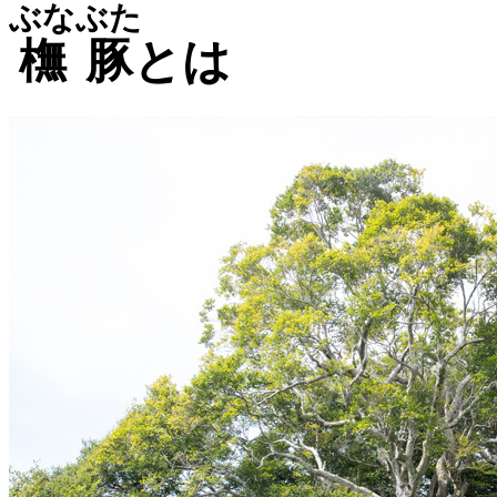
ぶなぶた
橅豚
とは