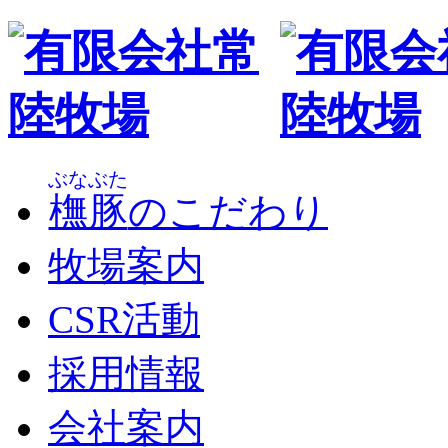
ぶなぶた
橅豚
のこだわり
牧場案内
CSR活動
採用情報
会社案内